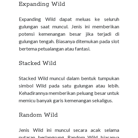
Expanding Wild
Expanding Wild dapat meluas ke seluruh
gulungan saat muncul. Jenis ini memberikan
potensi kemenangan besar jika terjadi di
gulungan tengah. Biasanya ditemukan pada slot
bertema petualangan atau fantasi.
Stacked Wild
Stacked Wild muncul dalam bentuk tumpukan
simbol Wild pada satu gulungan atau lebih.
Kehadirannya memberikan peluang besar untuk
memicu banyak garis kemenangan sekaligus.
Random Wild
Jenis Wild ini muncul secara acak selama
putaran berlangsung. Random Wild biasanya