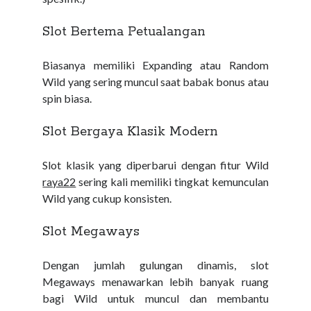
Slot Bertema Petualangan
Biasanya memiliki Expanding atau Random
Wild yang sering muncul saat babak bonus atau
spin biasa.
Slot Bergaya Klasik Modern
Slot klasik yang diperbarui dengan fitur Wild
raya22
sering kali memiliki tingkat kemunculan
Wild yang cukup konsisten.
Slot Megaways
Dengan jumlah gulungan dinamis, slot
Megaways menawarkan lebih banyak ruang
bagi Wild untuk muncul dan membantu