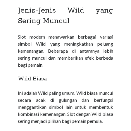
gacor777
Jenis-Jenis Wild yang
langit99
Sering Muncul
Asiahoki77 Slot
Slot modern menawarkan berbagai variasi
Citra77 Login
simbol Wild yang meningkatkan peluang
kemenangan. Beberapa di antaranya lebih
sering muncul dan memberikan efek berbeda
bagi pemain.
Wild Biasa
Ini adalah Wild paling umum. Wild biasa muncul
secara acak di gulungan dan berfungsi
menggantikan simbol lain untuk membentuk
kombinasi kemenangan. Slot dengan Wild biasa
sering menjadi pilihan bagi pemain pemula.