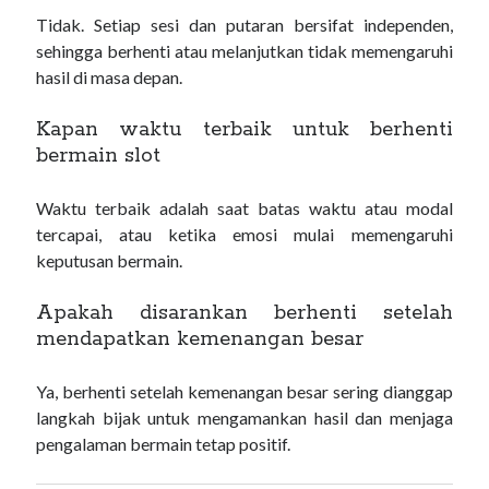
Tidak. Setiap sesi dan putaran bersifat independen,
sehingga berhenti atau melanjutkan tidak memengaruhi
hasil di masa depan.
Kapan waktu terbaik untuk berhenti
bermain slot
Waktu terbaik adalah saat batas waktu atau modal
tercapai, atau ketika emosi mulai memengaruhi
keputusan bermain.
Apakah disarankan berhenti setelah
mendapatkan kemenangan besar
Ya, berhenti setelah kemenangan besar sering dianggap
langkah bijak untuk mengamankan hasil dan menjaga
pengalaman bermain tetap positif.