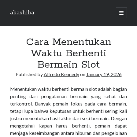
akashiba
open
primary
Sidebar
menu
Blogroll
Cara Menentukan
situs gacor
Waktu Berhenti
seduniatoto
Bermain Slot
mpo1221
rajalangit77
Published by
Alfredo Kennedy
on
January 19, 2026
jackpot108 alternatif
Menentukan waktu berhenti bermain slot adalah bagian
danatoto
penting dari pengalaman bermain yang sehat dan
terkontrol. Banyak pemain fokus pada cara bermain,
nadimtogel
tetapi lupa bahwa keputusan untuk berhenti sering kali
agen108 slot
justru menentukan hasil akhir dari sesi bermain. Dengan
mengetahui kapan harus berhenti, pemain dapat
danatoto alternatif
menjaga keseimbangan antara hiburan dan pengelolaan