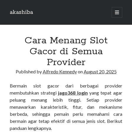
akashiba
open
primary
Sidebar
menu
Blogroll
Cara Menang Slot
situs gacor
Gacor di Semua
seduniatoto
Provider
mpo1221
rajalangit77
Published by
Alfredo Kennedy
on
August 20, 2025
jackpot108 alternatif
Bermain slot gacor dari berbagai provider
danatoto
membutuhkan strategi
jago368 login
yang tepat agar
peluang menang lebih tinggi. Setiap provider
nadimtogel
menawarkan karakteristik, fitur, dan mekanisme
agen108 slot
berbeda, sehingga pemain perlu memahami cara
bermain agar tetap efektif di semua jenis slot. Berikut
danatoto alternatif
panduan lengkapnya.