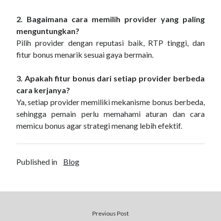
2. Bagaimana cara memilih provider yang paling
menguntungkan?
Pilih provider dengan reputasi baik, RTP tinggi, dan
fitur bonus menarik sesuai gaya bermain.
3. Apakah fitur bonus dari setiap provider berbeda
cara kerjanya?
Ya, setiap provider memiliki mekanisme bonus berbeda,
sehingga pemain perlu memahami aturan dan cara
memicu bonus agar strategi menang lebih efektif.
Published in
Blog
Previous Post