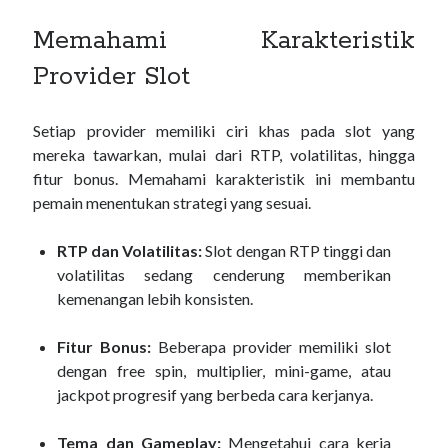
dewa90
Memahami Karakteristik
slot88
Provider Slot
live macau
petir108
Setiap provider memiliki ciri khas pada slot yang
slot gacor hari ini
mereka tawarkan, mulai dari RTP, volatilitas, hingga
fitur bonus. Memahami karakteristik ini membantu
rajamenang login
pemain menentukan strategi yang sesuai.
jackpot108
RTP dan Volatilitas:
Slot dengan RTP tinggi dan
slot88
volatilitas sedang cenderung memberikan
slot gacor hari ini
kemenangan lebih konsisten.
slot gacor maxwin
Fitur Bonus:
Beberapa provider memiliki slot
kios62
dengan free spin, multiplier, mini-game, atau
jackpot progresif yang berbeda cara kerjanya.
juara288
raja gacor
Tema dan Gameplay:
Mengetahui cara kerja