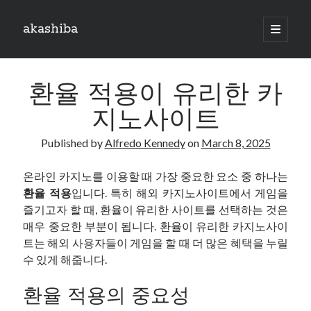
akashiba
open
primary
Sidebar
menu
Blogroll
환율 적용이 유리한 카
situs gacor
지노사이트
seduniatoto
mpo1221
Published by
Alfredo Kennedy
on
March 8, 2025
rajalangit77
온라인 카지노를 이용할 때 가장 중요한 요소 중 하나는
jackpot108 alternatif
환율 적용
입니다. 특히 해외 카지노사이트에서 게임을
즐기고자 할 때, 환율이 유리한 사이트를 선택하는 것은
danatoto
매우 중요한 부분이 됩니다. 환율이 유리한 카지노사이
nadimtogel
트는 해외 사용자들이 게임을 할 때 더 많은 혜택을 누릴
수 있게 해줍니다.
agen108 slot
danatoto alternatif
환율 적용의 중요성